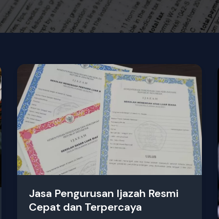
Jasa
Pengurusan
Ijazah
Resmi
Cepat
dan
Terpercaya
Jasa Pengurusan Ijazah Resmi
Cepat dan Terpercaya