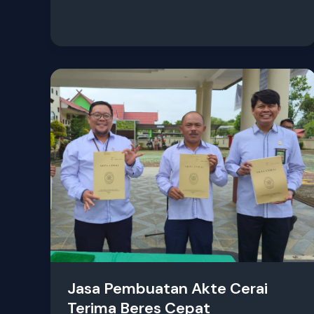
Jasa
Pembuatan
Akte
Cerai
Terima
Beres
Cepat
Jasa Pembuatan Akte Cerai
Terima Beres Cepat