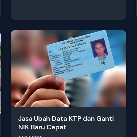
Jasa
Ubah
Data
KTP
dan
Ganti
NIK
Baru
Cepat
Jasa Ubah Data KTP dan Ganti
NIK Baru Cepat