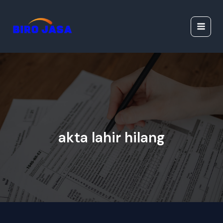
Lewati
Jasa Ijazah Resmi |
ke
Jasa Dokumen
konten
Resmi
akta lahir hilang