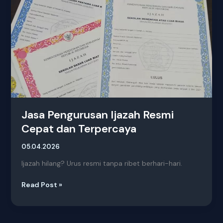
Ijazah
Resmi
Cepat
dan
Terpercaya
Jasa Pengurusan Ijazah Resmi
Cepat dan Terpercaya
05.04.2026
Ijazah hilang? Urus resmi tanpa ribet berhari-hari.
Read Post »