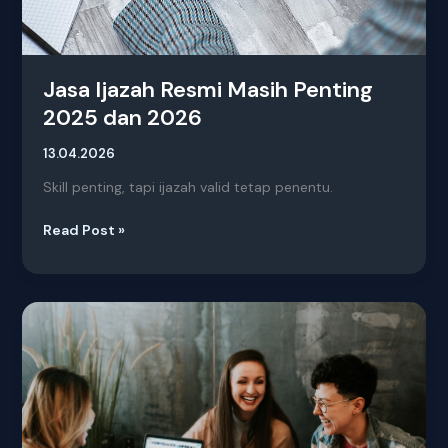
Jasa Ijazah Resmi Masih Penting
2025 dan 2026
13.04.2026
Skill penting, tapi ijazah valid tetap penentu.
Read Post »
Jasa
Ijazah
Resmi
untuk
Karir
Aman
dan