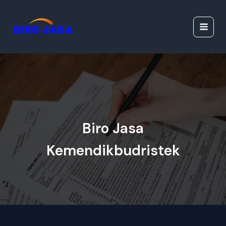
Lewati
Jasa Ijazah Resmi |
ke
Jasa Dokumen
konten
Resmi
Biro Jasa
Kemendikbudristek