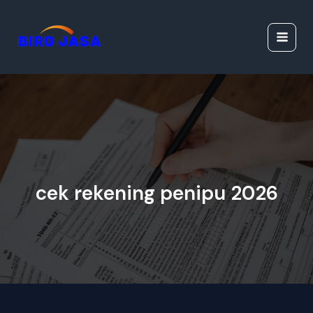
Lewati
Jasa Ijazah Resmi |
ke
Jasa Dokumen
konten
Resmi
cek rekening penipu 2026