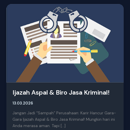
Ijazah
Aspal
&
Biro
Jasa
Kriminal!
Ijazah Aspal & Biro Jasa Kriminal!
13.03.2026
Jangan Jadi “Sampah” Perusahaan: Karir Hancur Gara-
Gara Ijazah Aspal & Biro Jasa Kriminal! Mungkin hari ini
Anda merasa aman. Tapi […]