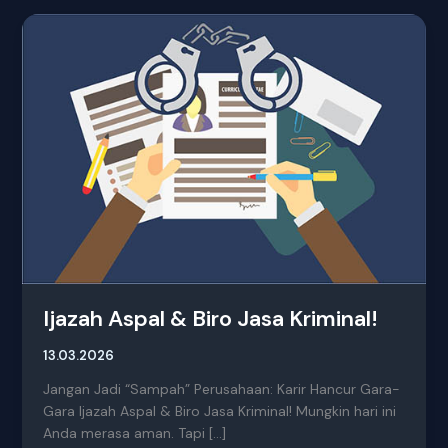
Ijazah
Aspal
&
Biro
Jasa
Kriminal!
Ijazah Aspal & Biro Jasa Kriminal!
13.03.2026
Jangan Jadi “Sampah” Perusahaan: Karir Hancur Gara-
Gara Ijazah Aspal & Biro Jasa Kriminal! Mungkin hari ini
Anda merasa aman. Tapi […]