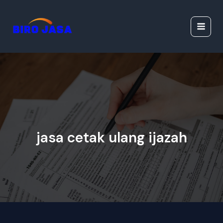
Lewati
Jasa Ijazah Resmi |
ke
Jasa Dokumen
konten
Resmi
jasa cetak ulang ijazah