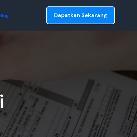
Dapatkan Sekarang
Blog
i