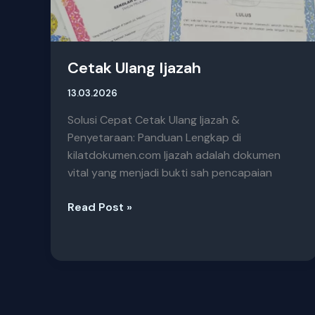
Cetak Ulang Ijazah
13.03.2026
Solusi Cepat Cetak Ulang Ijazah &
Penyetaraan: Panduan Lengkap di
kilatdokumen.com Ijazah adalah dokumen
vital yang menjadi bukti sah pencapaian
Read Post »