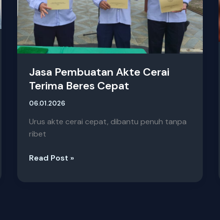
Jasa Pembuatan Akte Cerai
Terima Beres Cepat
06.01.2026
Urus akte cerai cepat, dibantu penuh tanpa
ribet
Read Post »