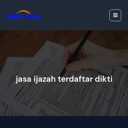
Lewati
Jasa Ijazah Resmi |
ke
Jasa Dokumen
konten
Resmi
jasa ijazah terdaftar dikti