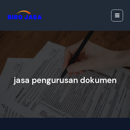
Lewati
Jasa Ijazah Resmi |
ke
Jasa Dokumen
konten
Resmi
jasa pengurusan dokumen