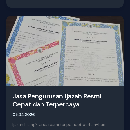
Jasa
Pengurusan
Ijazah
Resmi
Cepat
dan
Terpercaya
Jasa Pengurusan Ijazah Resmi
Cepat dan Terpercaya
05.04.2026
Ijazah hilang? Urus resmi tanpa ribet berhari-hari.