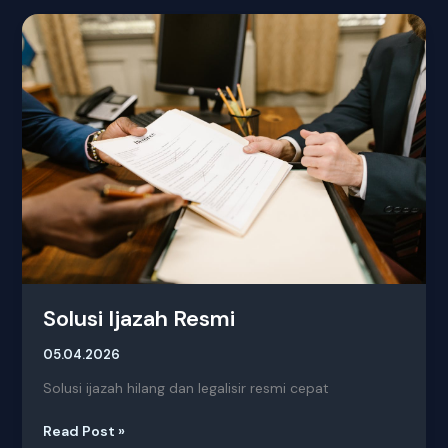
Solusi
Ijazah
Resmi
Solusi Ijazah Resmi
05.04.2026
Solusi ijazah hilang dan legalisir resmi cepat
Read Post »