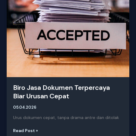
Biro Jasa Dokumen Terpercaya
Biar Urusan Cepat
05.04.2026
Urus dokumen cepat, tanpa drama antre dan ditolak
Read Post »