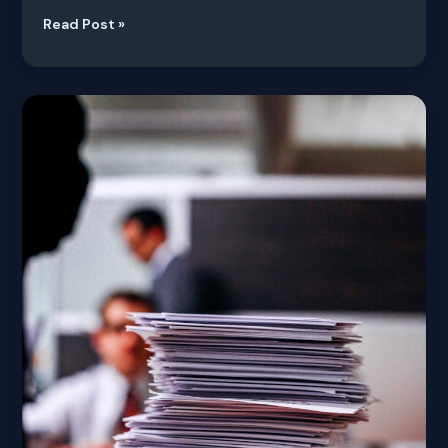
Read Post »
Biro
Jasa
Dokumen
Terpercaya
Biar
Urusan
Cepat