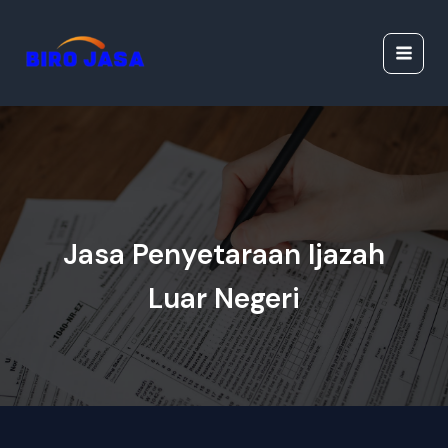
Lewati
Jasa Ijazah Resmi |
ke
Jasa Dokumen
konten
Resmi
Jasa Penyetaraan Ijazah
Luar Negeri