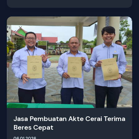
Jasa
Pembuatan
Akte
Cerai
Terima
Beres
Cepat
Jasa Pembuatan Akte Cerai Terima
Beres Cepat
06.01.2026