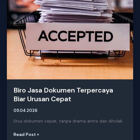
Biro Jasa Dokumen Terpercaya
Biar Urusan Cepat
05.04.2026
Urus dokumen cepat, tanpa drama antre dan ditolak
Read Post »