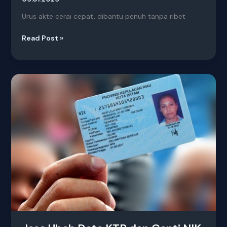
Urus akte cerai cepat, dibantu penuh tanpa ribet
Read Post »
Jasa
Ubah
Data
KTP
dan
Ganti
NIK
Baru
Cepat