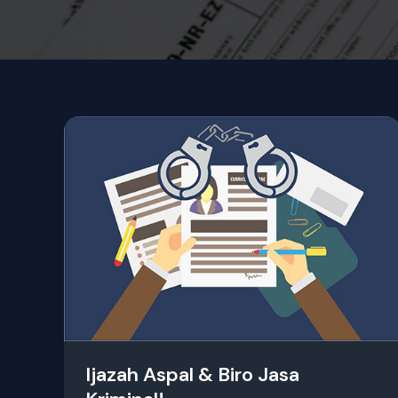
Ijazah
Aspal
&
Biro
Jasa
Kriminal!
Ijazah Aspal & Biro Jasa