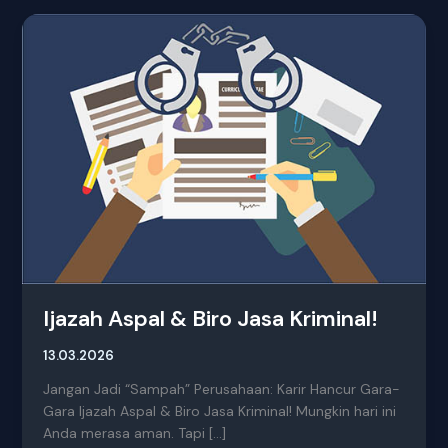
Ijazah
Aspal
&
Biro
Jasa
Kriminal!
Ijazah Aspal & Biro Jasa Kriminal!
13.03.2026
Jangan Jadi “Sampah” Perusahaan: Karir Hancur Gara-
Gara Ijazah Aspal & Biro Jasa Kriminal! Mungkin hari ini
Anda merasa aman. Tapi […]