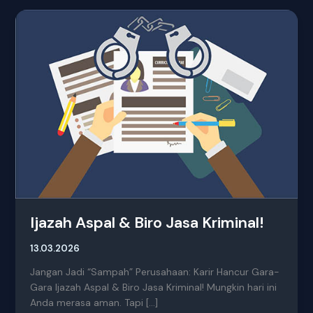
Ijazah
Aspal
&
Biro
Jasa
Kriminal!
Ijazah Aspal & Biro Jasa Kriminal!
13.03.2026
Jangan Jadi “Sampah” Perusahaan: Karir Hancur Gara-
Gara Ijazah Aspal & Biro Jasa Kriminal! Mungkin hari ini
Anda merasa aman. Tapi […]