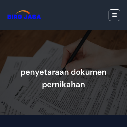
Lewati
Jasa Ijazah Resmi |
ke
Jasa Dokumen
konten
Resmi
penyetaraan dokumen
pernikahan