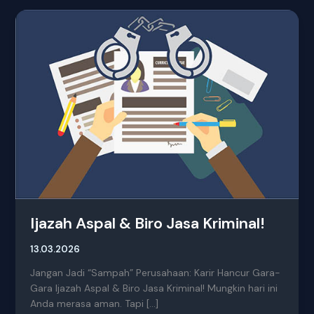
Ijazah
Aspal
&
Biro
Jasa
Kriminal!
Ijazah Aspal & Biro Jasa Kriminal!
13.03.2026
Jangan Jadi “Sampah” Perusahaan: Karir Hancur Gara-
Gara Ijazah Aspal & Biro Jasa Kriminal! Mungkin hari ini
Anda merasa aman. Tapi […]