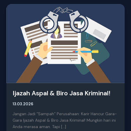
Ijazah
Aspal
&
Biro
Jasa
Kriminal!
Ijazah Aspal & Biro Jasa Kriminal!
13.03.2026
Jangan Jadi “Sampah” Perusahaan: Karir Hancur Gara-
Gara Ijazah Aspal & Biro Jasa Kriminal! Mungkin hari ini
Anda merasa aman. Tapi […]