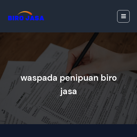
Lewati
Jasa Ijazah Resmi |
ke
Jasa Dokumen
konten
Resmi
waspada penipuan biro
jasa