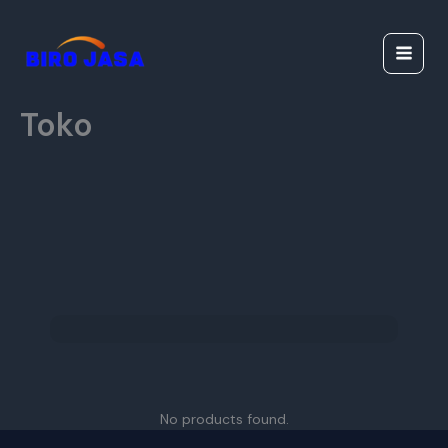
Lewati
Jasa Ijazah Resmi |
ke
Jasa Dokumen
konten
Resmi
Toko
No products found.