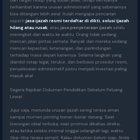
dan target hidup yang sudah jelas, tetapi semuanya
terhambat karena urusan administratif yang sebenarnya
bisa ditangani lebih awal. Itulah mengapa pencarian
seperti
jasa ijazah resmi terdaftar di dikti
,
solusi ijazah
hilang atau rusak
, atau
jasa penyetaraan ijazah
selalu
meningkat dari waktu ke waktu. Orang tidak sedang
mencari jalan pintas semata. Banyak dari mereka sedang
mencari kepastian, ketenangan, dan perlindungan
terhadap masa depan kariernya. Selama langkah yang
diambil tetap legal, terukur, dan berbasis prosedur resmi,
penyelesaian administratif justru menjadi investasi paling
masuk akal.
Segera Rapikan Dokumen Pendidikan Sebelum Peluang
Lewat
Jujur saja, menunda urusan ijazah sering terasa aman
sampai momen penting benar-benar datang. Saat
lowongan ideal terbuka, saat promosi dibahas direksi,
atau ketika seleksi internal tinggal selangkah lagi, waktu
tiba-tiba terasa sempit. Kalau dokumen belum siap, Anda