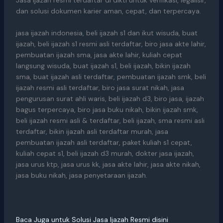
dan solusi dokumen karier aman, cepat, dan terpercaya.
jasa ijazah indonesia, beli ijazah s1 dan ikut wisuda, buat
ijazah, beli ijazah s1 resmi asli terdaftar, biro jasa akte lahir,
pembuatan ijazah sma, jasa akte lahir, kuliah cepat
langsung wisuda, buat ijazah s1, beli ijazah, bikin ijazah
sma, buat ijazah asli terdaftar, pembuatan ijazah smk, beli
ijazah resmi asli terdaftar, biro jasa surat nikah, jasa
pengurusan surat ahli waris, beli ijazah d3, biro jasa, ijazah
bagus terpercaya, biro jasa buku nikah, bikin ijazah smk,
beli ijazah resmi asli & terdaftar, beli ijazah, sma resmi asli
terdaftar, bikin ijazah asli terdaftar murah, jasa
pembuatan ijazah asli terdaftar, paket kuliah s1 cepat,
kuliah cepat s1, beli ijazah d3 murah, dokter jasa ijazah,
jasa urus ktp, jasa urus kk, jasa akte lahir, jasa akte nikah,
jasa buku nikah, jasa penyetaraan ijazah.
Baca Juga untuk Solusi Jasa Ijazah Resmi disini