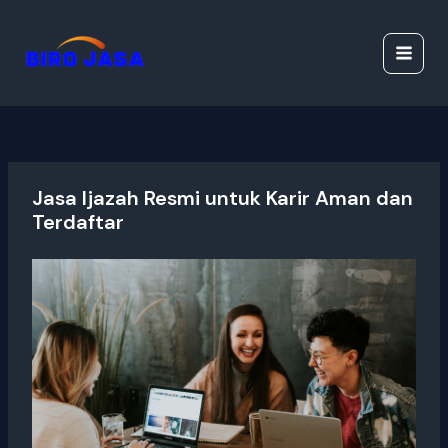
Lewati
Jasa Ijazah Resmi |
ke
Jasa Dokumen
konten
Resmi
Jasa Ijazah Resmi untuk Karir Aman dan
Terdaftar