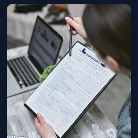
Jasa
Ijazah
Resmi
Masih
Penting
2025
dan
2026