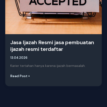
Jasa Ijazah Resmi jasa pembuatan
ijazah resmi terdaftar
13.04.2026
Karier tertahan hanya karena ijazah bermasalah.
Read Post »