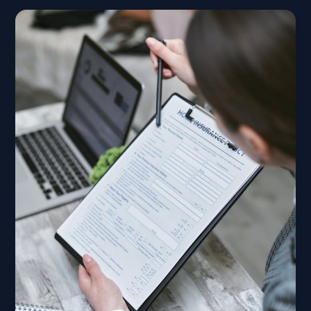
Jasa
Ijazah
Resmi
Masih
Penting
2025
dan
2026