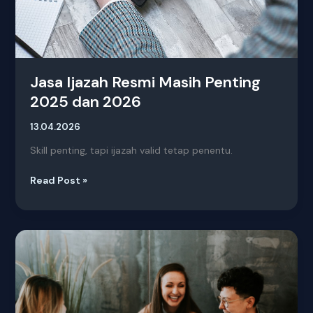
Jasa Ijazah Resmi Masih Penting
2025 dan 2026
13.04.2026
Skill penting, tapi ijazah valid tetap penentu.
Read Post »
Jasa
Ijazah
Resmi
untuk
Karir