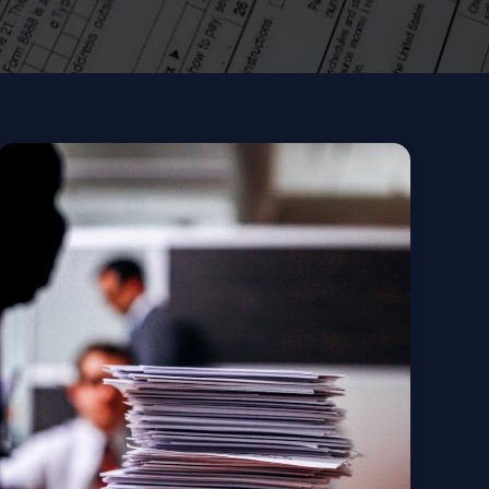
Jasa
Ijazah
Resmi
jasa
pembuatan
ijazah
resmi
terdaftar