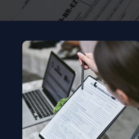
Jasa
Ijazah
Resmi
Masih
Penting
2025
dan
2026