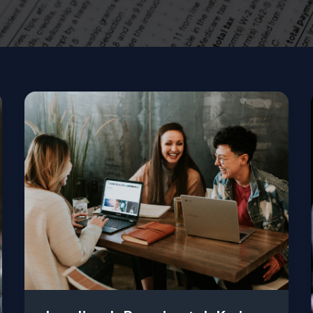
Jasa
Ijazah
Resmi
untuk
Karir
Aman
dan
Terdaftar