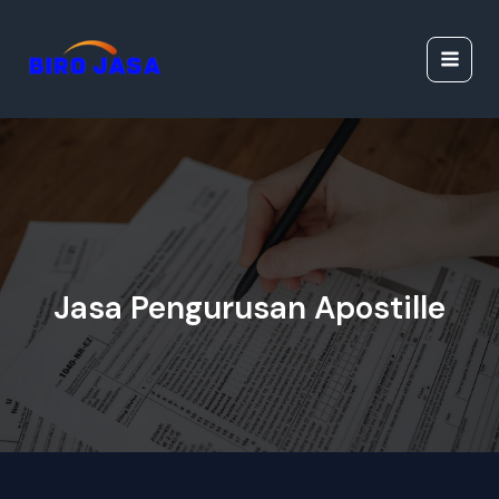
Lewati
Jasa Ijazah Resmi |
ke
Jasa Dokumen
konten
Resmi
Jasa Pengurusan Apostille