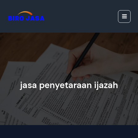
Lewati
Jasa Ijazah Resmi |
ke
Jasa Dokumen
konten
Resmi
jasa penyetaraan ijazah