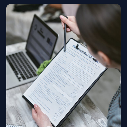
Jasa
Ijazah
Resmi
Masih
Penting
2025
dan
2026