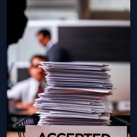
Ijazah
Resmi
jasa
pembuatan
ijazah
resmi
terdaftar