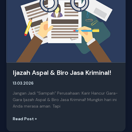
Biro
Jasa
Kriminal!
Ijazah Aspal & Biro Jasa Kriminal!
13.03.2026
Jangan Jadi “Sampah” Perusahaan: Karir Hancur Gara-
Gara Ijazah Aspal & Biro Jasa Kriminal! Mungkin hari ini
Anda merasa aman. Tapi
Read Post »